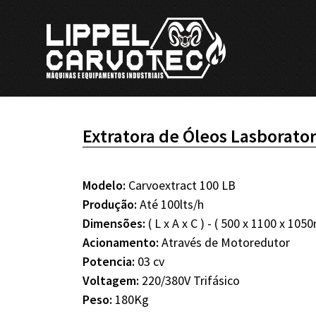
Extratora de Óleos Lasborator
Modelo:
Carvoextract 100 LB
Produção:
Até 100lts/h
Dimensões:
( L x A x C ) - ( 500 x 1100 x 10
Acionamento:
Através de Motoredutor
Potencia:
03 cv
Voltagem:
220/380V Trifásico
Peso:
180Kg