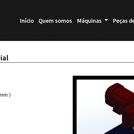
Início
Quem somos
Máquinas
Peças d
ial
50mm )