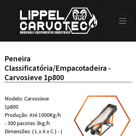
Peneira
Classificatória/Empacotadeira -
Carvosieve 1p800
Modelo: Carvosieve
1p800
Produção: Até 1000Kg/h
- 300 pacotes 3kg/h
Dimensões: ( L x A x C ) - (