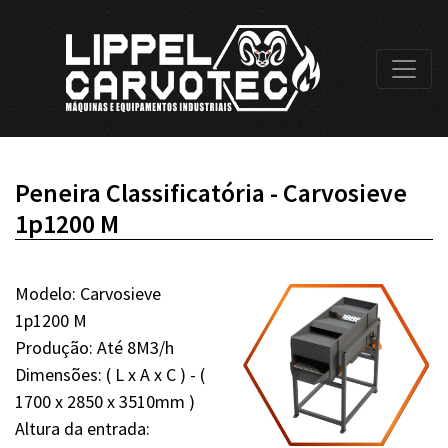
Peneira Classificatória - Carvosieve
1p1200 M
Modelo: Carvosieve
1p1200 M
Produção: Até 8M3/h
Dimensões: ( L x A x C ) - (
1700 x 2850 x 3510mm )
Altura da entrada: