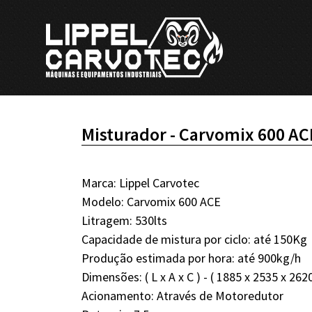
Misturador - Carvomix 600 AC
Marca: Lippel Carvotec
Modelo: Carvomix 600 ACE
Litragem: 530lts
Capacidade de mistura por ciclo: até 150Kg
Produção estimada por hora: até 900kg/h
Dimensões: ( L x A x C ) - ( 1885 x 2535 x 26
Acionamento: Através de Motoredutor