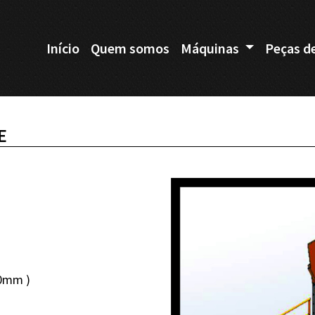
Início
Quem somos
Máquinas
Peças d
E
20mm )