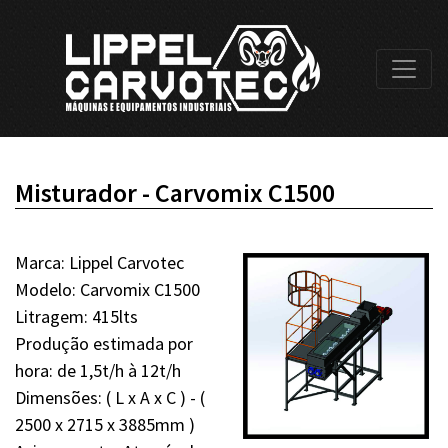
Misturador - Carvomix C1500
Marca: Lippel Carvotec
Modelo: Carvomix C1500
Litragem: 415lts
Produção estimada por
hora: de 1,5t/h à 12t/h
Dimensões: ( L x A x C ) - (
2500 x 2715 x 3885mm )